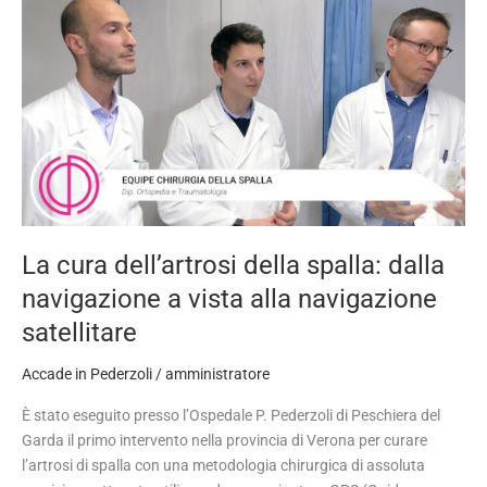
cura
dell’artrosi
della
spalla:
dalla
navigazione
a
vista
alla
navigazione
La cura dell’artrosi della spalla: dalla
satellitare
navigazione a vista alla navigazione
satellitare
Accade in Pederzoli
/
amministratore
È stato eseguito presso l’Ospedale P. Pederzoli di Peschiera del
Garda il primo intervento nella provincia di Verona per curare
l’artrosi di spalla con una metodologia chirurgica di assoluta