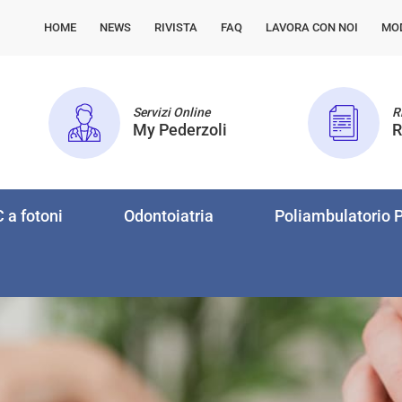
HOME
NEWS
RIVISTA
FAQ
LAVORA CON NOI
MO
Servizi Online
Ri
My Pederzoli
R
 a fotoni
Odontoiatria
Poliambulatorio P