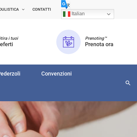
DULISTICA
CONTATTI
Italian
tira i tuoi
Prenoting™
eferti
Prenota ora
ederzoli
Convenzioni
Cerc