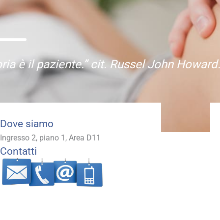
ria è il paziente.” cit. Russel John Howard
Dove siamo
Ingresso 2, piano 1, Area D11
Contatti