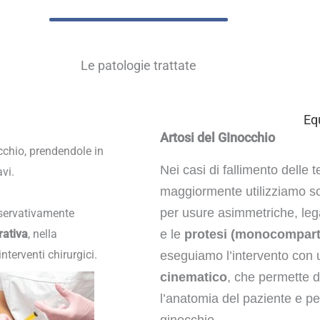
Le patologie trattate
Eq
Artosi del GInocchio
cchio, prendendole in
Nei casi di fallimento delle t
vi.
maggiormente utilizziamo s
per usure asimmetriche, leg
onservativamente
rativa
, nella
e le
protesi (monocomparti
nterventi chirurgici.
eseguiamo l’intervento con u
cinematico
, che permette di
l’anatomia del paziente e pe