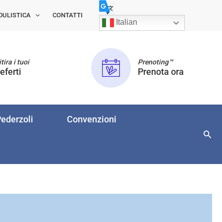
DULISTICA
CONTATTI
Italian
tira i tuoi
Prenoting™
eferti
Prenota ora
ederzoli
Convenzioni
Cerc