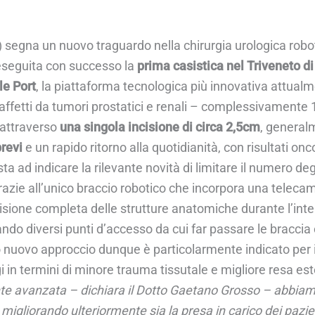
segna un nuovo traguardo nella chirurgia urologica robot
a eseguita con successo la
prima casistica nel Triveneto d
le Port
, la piattaforma tecnologica più innovativa attualm
ti affetti da tumori prostatici e renali – complessivamente 
 attraverso
una singola incisione di circa 2,5cm
, general
revi
e un rapido ritorno alla quotidianità, con risultati onco
ta ad indicare la rilevante novità di limitare il numero d
 grazie all’unico braccio robotico che incorpora una telec
isione completa delle strutture anatomiche durante l’inter
uttando diversi punti d’accesso da cui far passare le braccia
to nuovo approccio dunque è particolarmente indicato per i
i in termini di minore trauma tissutale e migliore resa est
ente avanzata – dichiara il Dotto Gaetano Grosso – abbiamo
gliorando ulteriormente sia la presa in carico dei pazienti 