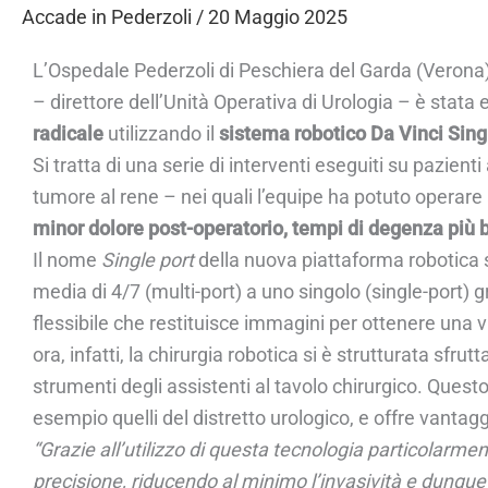
Accade in Pederzoli
/
20 Maggio 2025
L’Ospedale Pederzoli di Peschiera del Garda (Verona) 
– direttore dell’Unità Operativa di Urologia – è stat
radicale
utilizzando il
sistema robotico Da Vinci Sing
Si tratta di una serie di interventi eseguiti su pazien
tumore al rene – nei quali l’equipe ha potuto operare
minor dolore post-operatorio, tempi di degenza più b
Il nome
Single port
della nuova piattaforma robotica s
media di 4/7 (multi-port) a uno singolo (single-port)
flessibile che restituisce immagini per ottenere una v
ora, infatti, la chirurgia robotica si è strutturata sfr
strumenti degli assistenti al tavolo chirurgico. Ques
esempio quelli del distretto urologico, e offre vantagg
“Grazie all’utilizzo di questa tecnologia particolarm
precisione, riducendo al minimo l’invasività e dunque mi