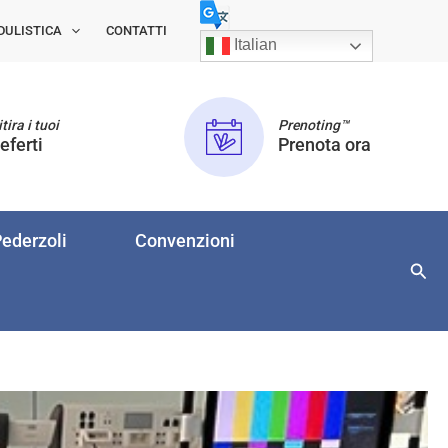
DULISTICA
CONTATTI
Italian
tira i tuoi
Prenoting™
eferti
Prenota ora
ederzoli
Convenzioni
Cerc