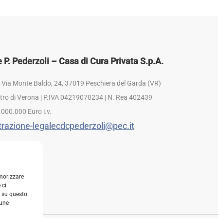
P. Pederzoli – Casa di Cura Privata S.p.A.
: Via Monte Baldo, 24, 37019 Peschiera del Garda (VR)
istro di Verona | P.IVA 04219070234 | N. Rea 402439
.000.000 Euro i.v.
razione-legalecdcpederzoli@pec.it
emorizzare
 ci
i su questo
cune