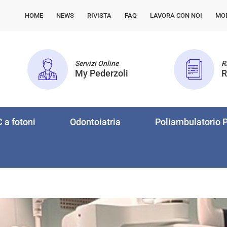
HOME
NEWS
RIVISTA
FAQ
LAVORA CON NOI
MO
Servizi Online
Ri
My Pederzoli
R
 a fotoni
Odontoiatria
Poliambulatorio P