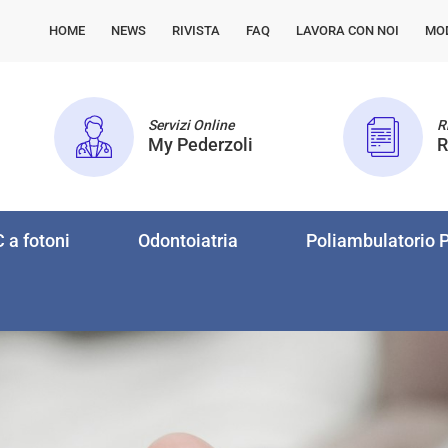
HOME
NEWS
RIVISTA
FAQ
LAVORA CON NOI
MO
Servizi Online
Ri
My Pederzoli
R
 a fotoni
Odontoiatria
Poliambulatorio P