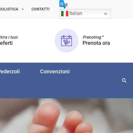
DULISTICA
CONTATTI
Italian
tira i tuoi
Prenoting™
eferti
Prenota ora
ederzoli
Convenzioni
Cerc