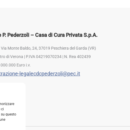
P. Pederzoli – Casa di Cura Privata S.p.A.
: Via Monte Baldo, 24, 37019 Peschiera del Garda (VR)
istro di Verona | P.IVA 04219070234 | N. Rea 402439
.000.000 Euro i.v.
razione-legalecdcpederzoli@pec.it
emorizzare
 ci
i su questo
cune