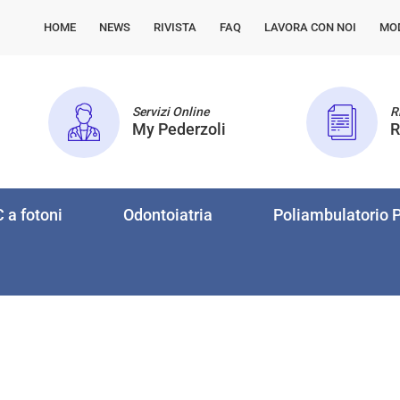
HOME
NEWS
RIVISTA
FAQ
LAVORA CON NOI
MO
Servizi Online
Ri
My Pederzoli
R
 a fotoni
Odontoiatria
Poliambulatorio P