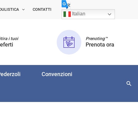
DULISTICA
CONTATTI
Italian
tira i tuoi
Prenoting™
eferti
Prenota ora
ederzoli
Convenzioni
Cerc