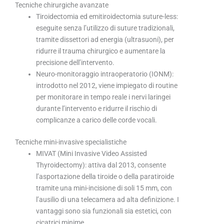
Tecniche chirurgiche avanzate
Tiroidectomia ed emitiroidectomia suture-less:
eseguite senza l’utilizzo di suture tradizionali,
tramite dissettori ad energia (ultrasuoni), per
ridurre il trauma chirurgico e aumentare la
precisione dell’intervento.
Neuro-monitoraggio intraoperatorio (IONM):
introdotto nel 2012, viene impiegato di routine
per monitorare in tempo reale i nervi laringei
durante l’intervento e ridurre il rischio di
complicanze a carico delle corde vocali.
Tecniche mini-invasive specialistiche
MIVAT (Mini Invasive Video Assisted
Thyroidectomy): attiva dal 2013, consente
l’asportazione della tiroide o della paratiroide
tramite una mini-incisione di soli 15 mm, con
l’ausilio di una telecamera ad alta definizione. I
vantaggi sono sia funzionali sia estetici, con
cicatrici minime.