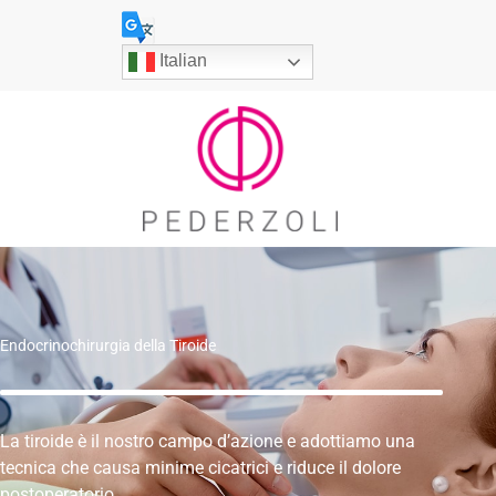
Vai
al
Italian
contenuto
Endocrinochirurgia della Tiroide
La tiroide è il nostro campo d’azione e adottiamo una
tecnica che causa minime cicatrici e riduce il dolore
postoperatorio.