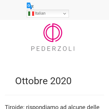
Vai
al
Italian
contenuto
Ottobre 2020
Tiroide: rispondiamo ad alcune delle
Tiroide: