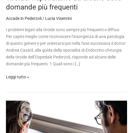
rispondiamo
domande più frequenti
ad
alcune
Accade in Pederzoli
/
Lucia Visentini
delle
I problemi legati alla tiroide sono sempre più frequenti e diffusi.
domande
Per capire meglio come riconoscere l’insorgenza di una patologia
più
di questo genere e per orientarsi poi nella fase successiva il dottor
frequenti
Andrea Casaril, alla guida della specialità di Endocrino-chirurgia
della tiroide dell’Ospedale Pederzoli, risponde ad alcune delle
domande più frequenti. 1 Quali sono i […]
Leggi tutto »
Pneumologia
interventistica:
arriva
la
nuova