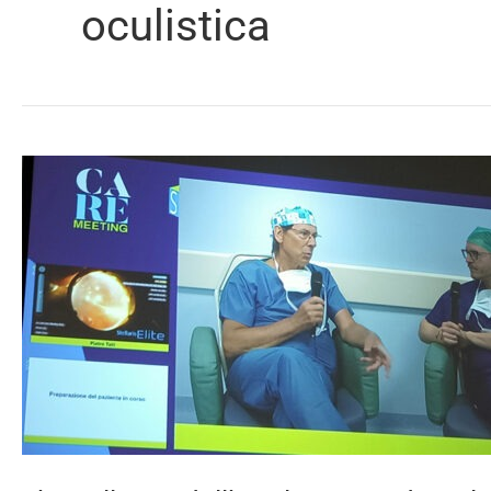
oculistica
L’eccellenza
dell’Oculistica
Pederzoli
protagonista
al
CARE
Meeting
2026