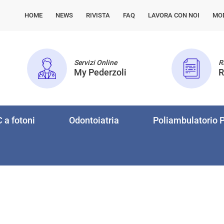
HOME
NEWS
RIVISTA
FAQ
LAVORA CON NOI
MO
Servizi Online
Ri
My Pederzoli
R
 a fotoni
Odontoiatria
Poliambulatorio P