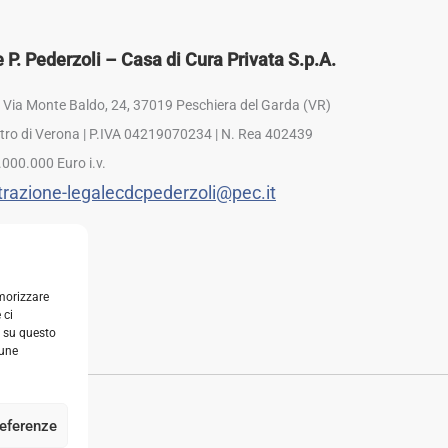
P. Pederzoli – Casa di Cura Privata S.p.A.
: Via Monte Baldo, 24, 37019 Peschiera del Garda (VR)
istro di Verona | P.IVA 04219070234 | N. Rea 402439
.000.000 Euro i.v.
razione-legalecdcpederzoli@pec.it
emorizzare
 ci
i su questo
cune
referenze