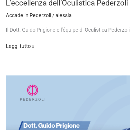
L’eccellenza dell’Oculistica Pederzo
Accade in Pederzoli
/
alessia
Il Dott. Guido Prigione e l’équipe di Oculistica Pederzo
Leggi tutto »
Eccellenza
in
Oftalmologia:
il
Dottor
Guido
Prigione