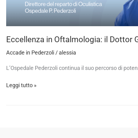
entra
nella
squadra
dell’Ospedale
Eccellenza in Oftalmologia: il Dottor
Pederzoli
Accade in Pederzoli
/
alessia
L’Ospedale Pederzoli continua il suo percorso di poten
Leggi tutto »