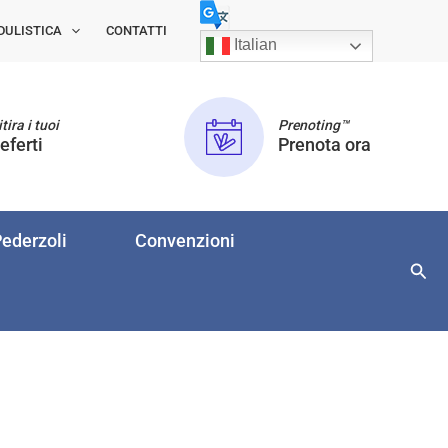
DULISTICA
CONTATTI
Italian
tira i tuoi
Prenoting™
eferti
Prenota ora
ederzoli
Convenzioni
Cerc