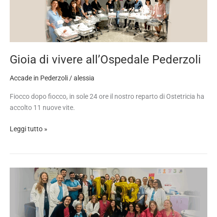
di
vivere
all’Ospedale
Pederzoli
Gioia di vivere all’Ospedale Pederzoli
Accade in Pederzoli
/
alessia
Fiocco dopo fiocco, in sole 24 ore il nostro reparto di Ostetricia ha
accolto 11 nuove vite.
Leggi tutto »
Un
anno
di
nuove