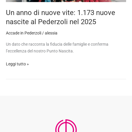
vite:
1.173
Un anno di nuove vite: 1.173 nuove
nuove
nascite al Pederzoli nel 2025
nascite
al
Accade in Pederzoli
/
alessia
Pederzoli
nel
Un dato che racconta la fiducia delle famiglie e conferma
2025
l’eccellenza del nostro Punto Nascita.
Leggi tutto »