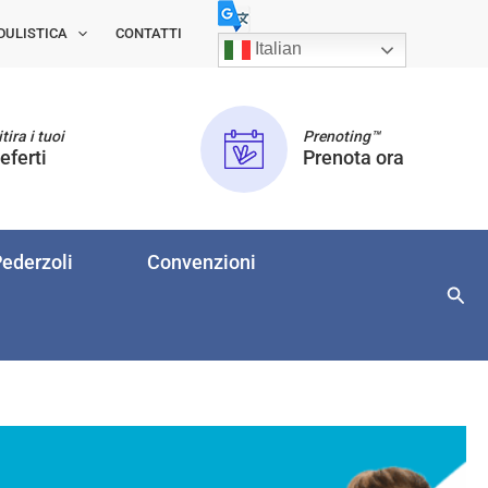
DULISTICA
CONTATTI
Italian
tira i tuoi
Prenoting™
eferti
Prenota ora
ederzoli
Convenzioni
Cerc