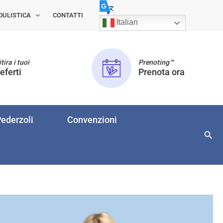
DULISTICA
CONTATTI
Italian
tira i tuoi
Prenoting™
eferti
Prenota ora
ederzoli
Convenzioni
Cerc