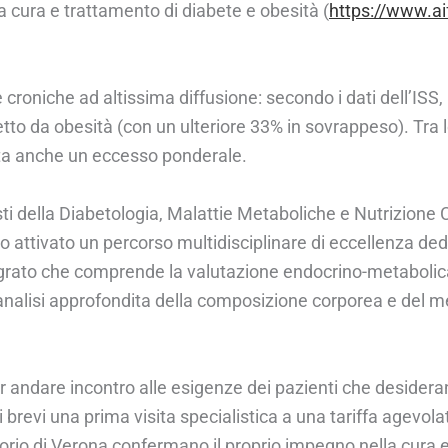
a cura e trattamento di diabete e obesità (
https://www.aif
roniche ad altissima diffusione: secondo i dati dell’ISS, in
ffetto da obesità (con un ulteriore 33% in sovrappeso). Tra
enta anche un eccesso ponderale.
sti della Diabetologia, Malattie Metaboliche e Nutrizione 
o attivato un percorso multidisciplinare di eccellenza ded
grato che comprende la valutazione endocrino-metabolica, 
l’analisi approfondita della composizione corporea e del 
r andare incontro alle esigenze dei pazienti che desideran
 brevi una prima visita specialistica a una tariffa agevola
latorio di Verona confermano il proprio impegno nella cura