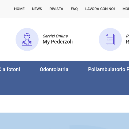
HOME
NEWS
RIVISTA
FAQ
LAVORA CON NOI
MO
Servizi Online
Ri
My Pederzoli
R
 a fotoni
Odontoiatria
Poliambulatorio P