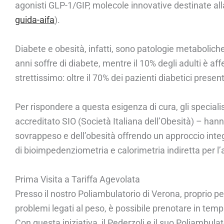
agonisti GLP-1/GIP, molecole innovative destinate all
guida-aifa
).
Diabete e obesità, infatti, sono patologie metaboliche c
anni soffre di diabete, mentre il 10% degli adulti è a
strettissimo: oltre il 70% dei pazienti diabetici pres
Per rispondere a questa esigenza di cura, gli speciali
accreditato SIO (Società Italiana dell’Obesità) – hann
sovrappeso e dell’obesità offrendo un approccio inte
di bioimpedenziometria e calorimetria indiretta per 
Prima Visita a Tariffa Agevolata
Presso il nostro Poliambulatorio di Verona, proprio pe
problemi legati al peso, è possibile prenotare in tempi
Con questa iniziativa, il Pederzoli e il suo Poliambu